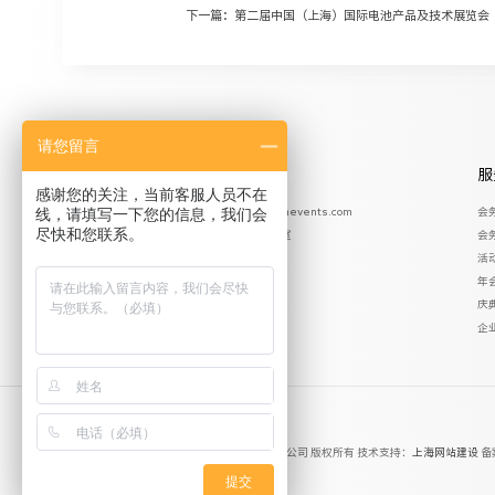
下一篇：第二届中国（上海）国际电池产品及技术展览会
请您留言
我们很乐意倾听您的声音
服
感谢您的关注，当前客服人员不在
线，请填写一下您的信息，我们会
TEL：13472661080 E-mail：wenqing@sumevents.com
会
尽快和您联系。
ADD：上海市静安区共和新路1301号B楼307室
会
活
立即联系
年
庆
企
Copyright ©
2026 上海申慕企业形象策划有限公司 版权所有 技术支持：
上海网站建设
备
提交