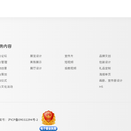
务内容
务论坛
展览设计
宣传片
品牌文创
务管理
美陈展示
短视频
包装设计
动创意
展厅设计
投教视频
礼品定制
会策划
海报单页
典仪式
画册、宣传册设计
业文化活动
H5
案号：
沪ICP备09032294号-2