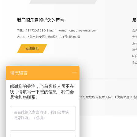
我们很乐意倾听您的声音
服
TEL：13472661080 E-mail：wenqing@sumevents.com
会
ADD：上海市静安区共和新路1301号B楼307室
会
活
立即联系
年
庆
企
请您留言
感谢您的关注，当前客服人员不在
线，请填写一下您的信息，我们会
尽快和您联系。
Copyright ©
2026 上海申慕企业形象策划有限公司 版权所有 技术支持：
上海网站建设
备