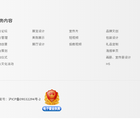
务内容
务论坛
展览设计
宣传片
品牌文创
务管理
美陈展示
短视频
包装设计
动创意
展厅设计
投教视频
礼品定制
会策划
海报单页
典仪式
画册、宣传册设计
业文化活动
H5
案号：
沪ICP备09032294号-2